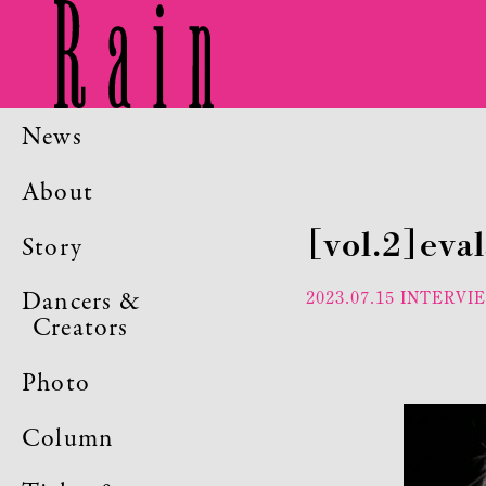
News
About
［vol.2］
Story
Dancers &
2023.07.15
INTERVI
Creators
Photo
Column