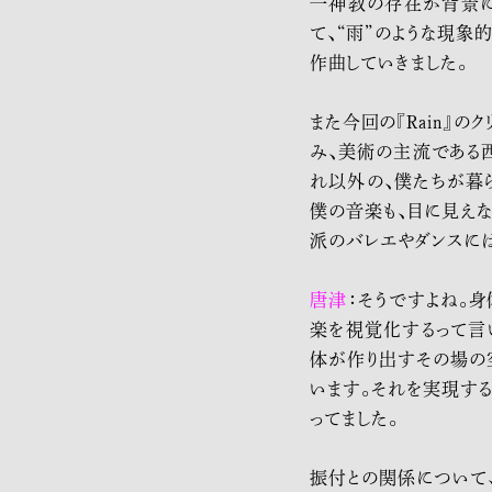
一神教の存在が背景に
て、“雨”のような現象
作曲していきました。
また今回の『Rain』
み、美術の主流である
れ以外の、僕たちが暮
僕の音楽も、目に見え
派のバレエやダンスに
唐
津
：そうですよね。
楽を視覚化するって言
体が作り出すその場の
います。それを実現す
ってました。
振付との関係について、