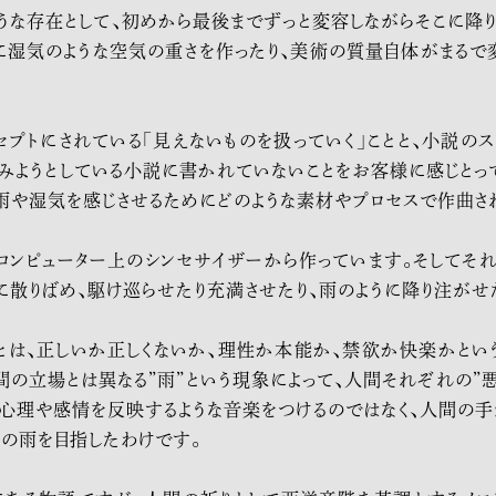
うな存在として、初めから最後までずっと変容しながらそこに降り
に湿気のような空気の重さを作ったり、美術の質量自体がまるで
コンセプトにされている「見えないものを扱っていく」ことと、小説の
試みようとしている小説に書かれていないことをお客様に感じ
とっ
雨
や
湿気
を
感じさせるためにどのような素材
やプロセスで作曲さ
コンピューター上のシンセサイザーから作っています。そしてそ
散りばめ、駆け巡らせたり充満させたり、雨のように降り注がせ
とは、正しいか正しくないか、理性か本能か、禁欲か快楽かとい
の立場とは異なる”雨”という現象によって、人間それぞれの”悪
の心理や感情を反映するような音楽をつけるのではなく、人間の
ての雨を目指したわけです。