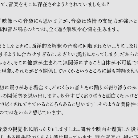
て、音楽をそこに存在させようとされていましたか？
ず映像への音楽にも思いますが、音楽は感情の支配力が強いと
協和音が鳴るのとでは、全く違う解釈や心情を生みます。
うとしたときに、西洋的な解釈の音楽に回収されないようにしなけ
するように合わせすぎると、あざとい演出になってしまう。だからと
みると、そこに他意が生まれて無関係にすること自体が不可能で
現象、それらがどう関係していくかというところに最も神経を使
最初に踊りがある場合に、どのくらい音とその踊りが寄り添うのか？
ムの関係等を思い出します。多分すごく寄り添うと面白くないけど
やり尽くされてきているところもあると思います。そのような関係
のではないかと感じています。
音楽の視覚化に陥ったりもしますしね。舞台や映画を鑑賞した後
り、ある種失敗でもあると僕は思っています。舞台音楽は、縁の下