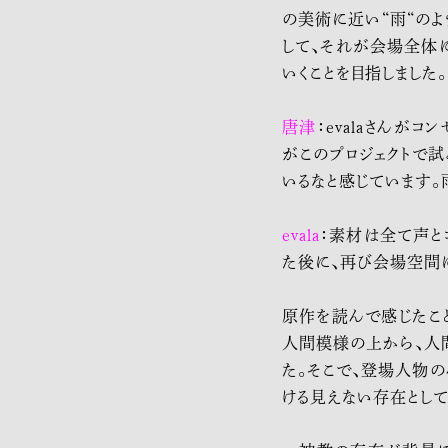
の美術に近い“雨“のよ
して、それが会場全体
いくことを目指しました。
唐津
：evalaさんが
がこのプロジェクトで
いるなと感じています。
evala
：素材は全て声と
た後に、再び会場空間に
原作を読んで感じたこ
人間模様の上から、人間
た。そこで、登場人物
ける見えない存在とし