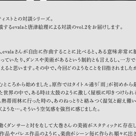
ーティストとの対談シリーズ。
するevalaと唐津絵理による対談のvol.2をお届けします。
合は、evalaさんが自由に作曲することに比べると、ある意味非常
っていたり、ダンスや美術があるという制約とも言えるし、一方で
えると思います。その中で、今回どのようなこと
を目指さ
れました
むところから始めました。原作ではタイトル通り「雨」が初めから
した世界の中で、ある時は太鼓のように激しく屋根に叩きつけられ
。熱帯雨林に行った時の、あのねっとりと絡みつく湿気と耐え難い
ような…。そういう空気感を強烈に感じました。
は、動くダンサーと対をなして大巻さんの美術がスタティックに存
ス作品やバレエ作品のように、楽曲がシーン毎に作られ順々に出さ