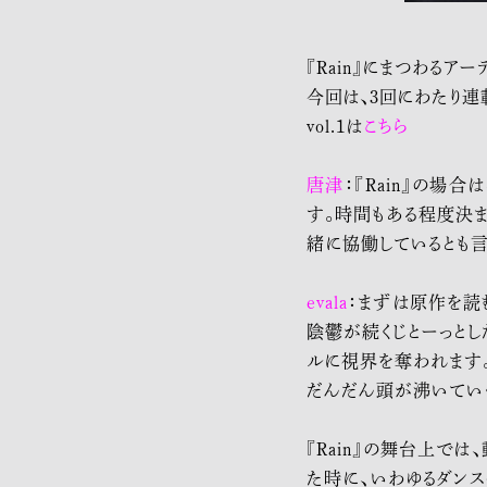
『Rain』にまつわるア
今回は、3回にわたり連載
vol.1は
こちら
唐津
：『Rain』の場
す。時間もある程度決ま
緒に協働しているとも言
evala
：まずは原作を読
陰鬱が続くじとーっと
ルに視界を奪われます
だんだん頭が沸いていく
『Rain』の舞台上で
た時に、いわゆるダン