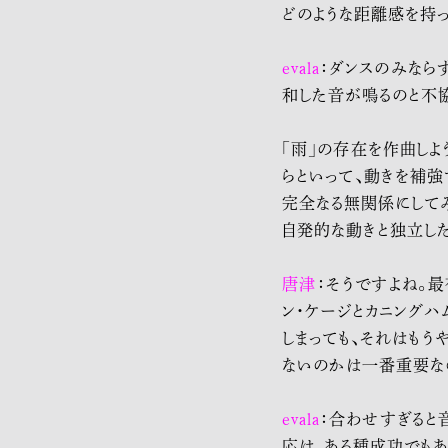
どのような距離感を持っ
evala
：ダンスのみなら
和した音が鳴るのと不
「雨」の存在を作曲しよ
らといって、動きを補強
完全なる無関係にして
自発的な動きと独立した
唐
津
：そうですよね。
ン・ケージとカニングハ
しまっても、それはもう
ないのかは一番重要な
evala
：合わせすぎると
応は、ある種成功でもあ