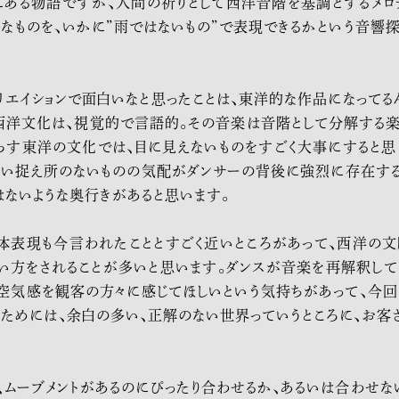
ある物語ですが、人間の祈りとして西洋音階を基調とするメロデ
的なものを、いかに”雨ではないもの”で表現できるかという音響
のクリエイションで面白いなと思ったことは、東洋的な作品になって
西洋文化は、視覚的で言語的。その音楽は音階として分解する楽
らす東洋の文化では、目に見えないものをすごく大事にすると思
ない捉え所のないものの気配がダンサーの背後に強烈に存在する
はないような奥行きがあると思います。
身体表現も今言われたこととすごく近いところがあって、西洋の
い方をされることが多いと思います。ダンスが音楽を再解釈して
空気感を観客の方々に感じてほしいという気持ちがあって、今回
るためには、余白の多い、正解のない世界っていうところに、お客
ムーブメントがあるのにぴったり合わせるか、あるいは合わせない