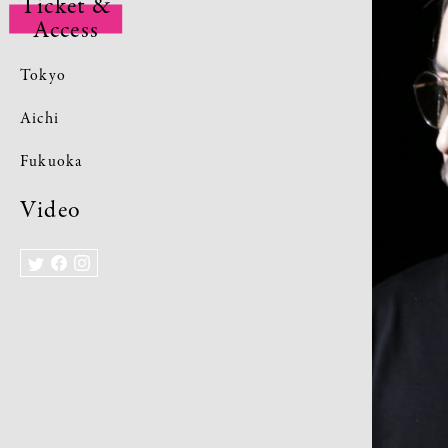
Ticket &
Access
Tokyo
Aichi
Fukuoka
Video