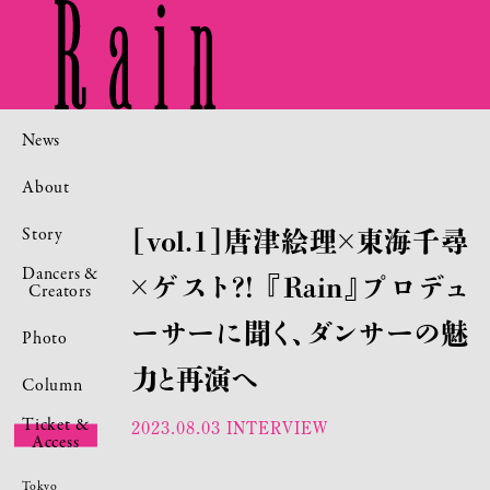
News
About
Story
［vol.1］唐津絵理×東海千尋
Dancers &
×ゲスト?! 『Rain』プロデュ
Creators
ーサーに聞く、ダンサーの魅
Photo
力と再演へ
Column
Ticket &
2023.08.03
INTERVIEW
Access
Tokyo