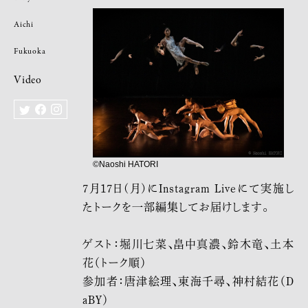
Aichi
Fukuoka
Video
©︎Naoshi HATORI
7月17日(月)にInstagram Liveにて実施し
たトークを一部編集してお届けします。
ゲスト：堀川七菜、畠中真濃、鈴木竜、土本
花（トーク順）
参加者：唐津絵理、東海千尋、神村結花（D
aBY）