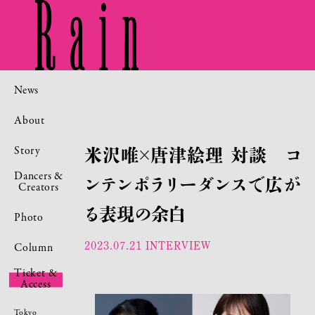
News
About
Story
米沢唯×唐津絵理 対談 コ
Dancers &
ンテンポラリーダンスで広が
Creators
る表現の余白
Photo
2023.07.21
INTERVIEW
Column
Ticket &
Access
Tokyo