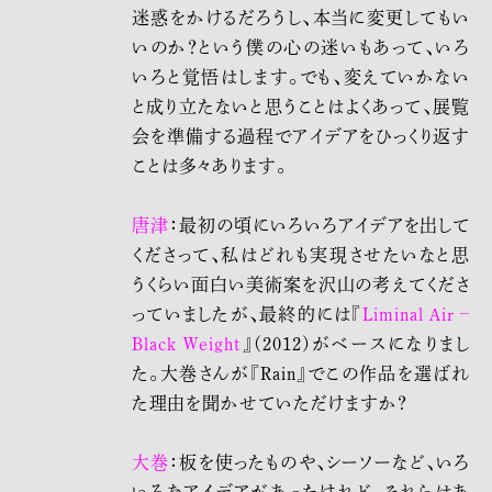
迷惑をかけるだろうし、
本当に変更してもい
いのか？という僕の
心の迷い
もあって、
いろ
いろと
覚悟はします。でも、
変えていかない
と
成り立たないと思うことはよくあって、展覧
会を準備する過程でアイデアをひっくり返す
ことは多々あります。
唐津
：最初の頃にいろいろアイデアを出して
くださって、私はどれも実現させたいなと思
うくらい面白い美術案を沢山の考えてくださ
っていましたが、最終的には『
Liminal Air –
Black Weight
』(2012)がベースになりまし
た。大巻さんが『Rain』でこの作品を選ばれ
た理由を聞かせていただけますか？
大巻
：板を使ったものや、シーソーなど、いろ
いろなアイデアがあったけれど、それらはあ