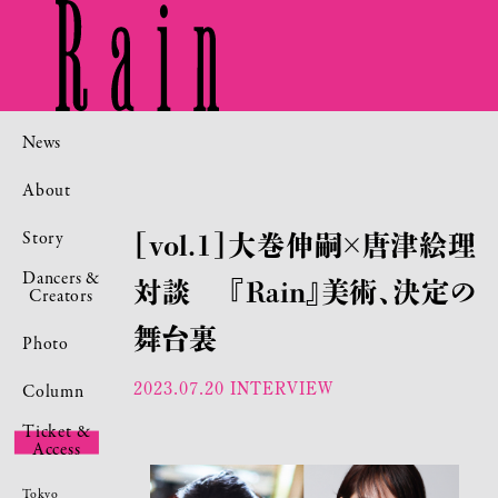
News
About
Story
［vol.1］大巻伸嗣×唐津絵理
Dancers &
対談 『Rain』美術、決定の
Creators
舞台裏
Photo
2023.07.20
INTERVIEW
Column
Ticket &
Access
Tokyo